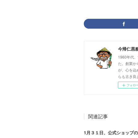
今帰仁黒
1960年
た。創業か
が、心を込
らも古き良
フォロ
関連記事
1月３１日、公式ショップ