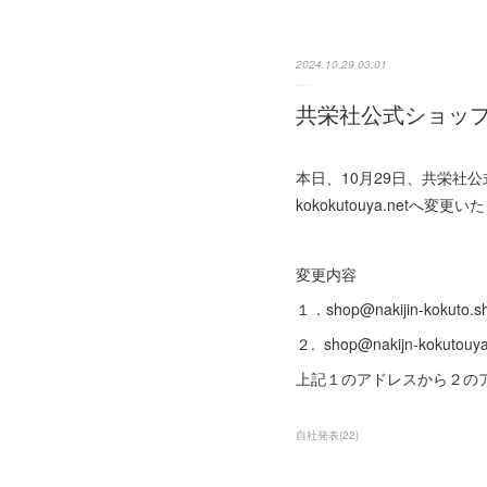
2024.10.29 03:01
共栄社公式ショッ
本日、10月29日、共栄社公式ショッ
kokokutouya.netへ変更
変更内容
１．shop@nakijin-kokuto.sh
２. shop@nakijn-kokutouya
上記１のアドレスから２の
自社発表
(
22
)