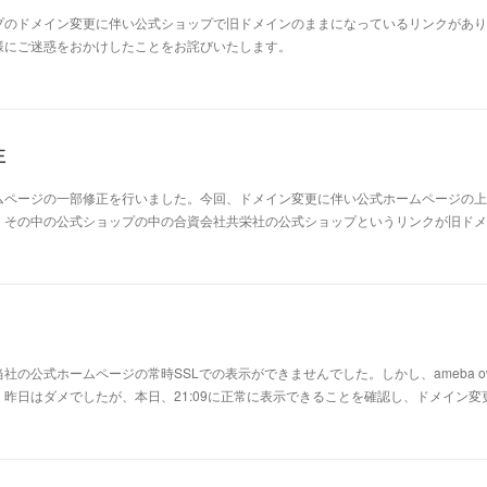
プのドメイン変更に伴い公式ショップで旧ドメインのままになっているリンクがあり
様にご迷惑をおかけしたことをお詫びいたします。
正
ページの一部修正を行いました。今回、ドメイン変更に伴い公式ホームページの上部に
。その中の公式ショップの中の合資会社共栄社の公式ショップというリンクが旧ドメ
社の公式ホームページの常時SSLでの表示ができませんでした。しかし、ameba o
昨日はダメでしたが、本日、21:09に正常に表示できることを確認し、ドメイン