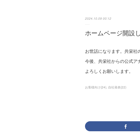
2024.10.09 00:12
ホームページ開設
お世話になります。共栄社
今後、共栄社からの公式ア
よろしくお願いします。
お客様向け
(
24
)
自社発表
(
22
)