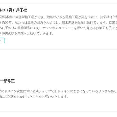
糖の（資）共栄社
代、沖縄本島に大型製糖工場ができ、地域の小さな黒糖工場が姿を消す中、共栄社は伝
ら約50年、私たちは黒糖の魅力を大切にし、加工黒糖を生産し続けています。従業員
めた手作りの黒糖製品に加え、ナッツやチョコレートを用いた趣あるお菓子も手掛
き沖縄の味を未来へと紡いでいきます。
ー
の一部修正
プのドメイン変更に伴い公式ショップで旧ドメインのままになっているリンクがあり
様にご迷惑をおかけしたことをお詫びいたします。